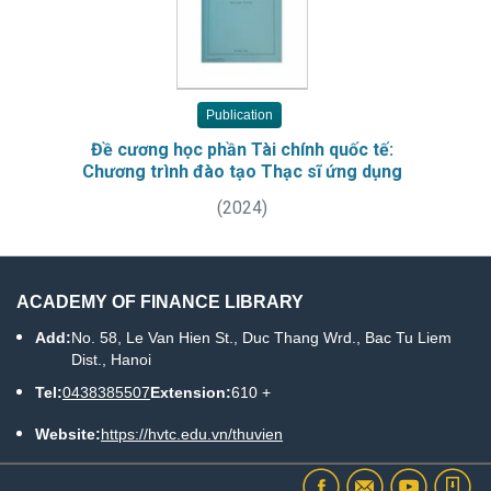
Publication
Đề cương học phần Tài chính quốc tế:
Chương trình đào tạo Thạc sĩ ứng dụng
(
2024
)
ACADEMY OF FINANCE LIBRARY
Add:
No. 58, Le Van Hien St., Duc Thang Wrd., Bac Tu Liem
Dist., Hanoi
Tel:
0438385507
Extension:
610 +
Website:
https://hvtc.edu.vn/thuvien