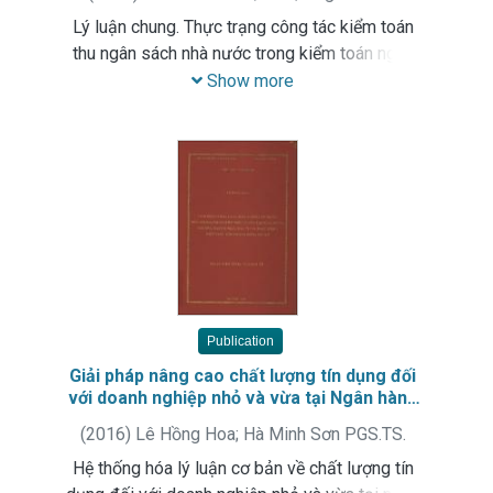
Lý luận chung. Thực trạng công tác kiểm toán
thu ngân sách nhà nước trong kiểm toán ngân
sách địa phương. Các giải pháp hoàn thiện.
Show more
Publication
Giải pháp nâng cao chất lượng tín dụng đối
với doanh nghiệp nhỏ và vừa tại Ngân hàng
TMCP đầu tư và phát triển Việt Nam - chi
(
2016
)
Lê Hồng Hoa
;
Hà Minh Sơn PGS.TS.
nhánh Đông Hà Nội
Hệ thống hóa lý luận cơ bản về chất lượng tín