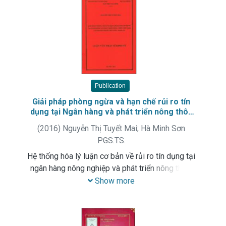
Publication
Giải pháp phòng ngừa và hạn chế rủi ro tín
dụng tại Ngân hàng và phát triển nông thôn
Việt Nam - chi nhánh Thành phố Vinh - Nghệ
(
2016
)
Nguyễn Thị Tuyết Mai
;
Hà Minh Sơn
An
PGS.TS.
Hệ thống hóa lý luận cơ bản về rủi ro tín dụng tại
ngân hàng nông nghiệp và phát triển nông thôn.
Phân tích, đánh giá thực trạng và đề xuất các
Show more
giải pháp phòng ngừa và hạn chế rủi ro tín dụng
tại Ngân hàng và phát triển nông thôn Việt Nam -
chi nhánh Thàn