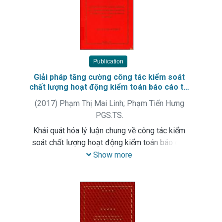
Publication
Giải pháp tăng cường công tác kiểm soát
chất lượng hoạt động kiểm toán báo cáo tài
chính tại Công ty TNHH kiểm toán và tư vấn
(
2017
)
Phạm Thị Mai Linh
;
Phạm Tiến Hưng
A&C : Luận văn thạc sỹ kinh tế. Chuyên
PGS.TS.
ngành: Kế toán
Khái quát hóa lý luận chung về công tác kiểm
soát chất lượng hoạt động kiểm toán báo cáo
tài chính của doanh nghiệp. Phân tích, đánh giá
Show more
thực trạng và đề xuất các giải pháp tăng cường
công tác kiểm soát chất lượng hoạt động kiểm
toán báo cáo tài chính tại Công ty TNHH kiểm
toán và tư vấn A&C