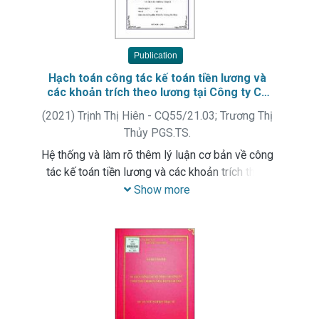
Publication
Hạch toán công tác kế toán tiền lương và
các khoản trích theo lương tại Công ty Cổ
phần Tiếp thị và Truyền thông Unique : Luận
(
2021
)
Trịnh Thị Hiên - CQ55/21.03
;
Trương Thị
văn tốt nghiệp. Chuyên ngành: Kế toán
Thủy PGS.TS.
Hệ thống và làm rõ thêm lý luận cơ bản về công
tác kế toán tiền lương và các khoản trích theo
lương trong doanh nghiệp. Phân tích và đánh giá
Show more
thực trạng công tác kế toán tiền lương và các
khoản trích theo lương tại Công ty Cổ phần Tiếp
thị và Truyền thông Unique. Đề xuất một số giải
pháp hoàn thiện những vấn đề tồn tại nhằm hoàn
thiện công tác kế toán tiền lương và các khoản
trích theo lương tại Công ty Cổ phần Tiếp thị và
Truyền thông Unique