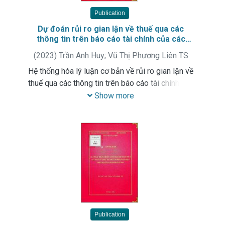
Publication
Dự đoán rủi ro gian lận về thuế qua các
thông tin trên báo cáo tài chính của các
doanh nghiệp trên địa bàn thành phố Hà Nội
(
2023
)
Trần Anh Huy
;
Vũ Thị Phương Liên TS
Hệ thống hóa lý luận cơ bản về rủi ro gian lận về
thuế qua các thông tin trên báo cáo tài chính của
các doanh nghiệp. Phân tích, đánh giá thực trạng
Show more
đề xuất giải pháp cải thiện rủi ro gian lận về thuế
qua các thông tin trên báo cáo tài chính của các
doanh nghiệp trên địa bàn thành phố Hà Nội
Publication