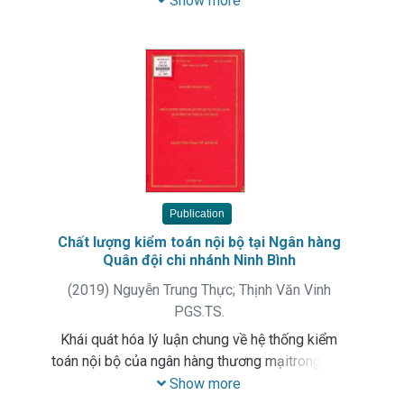
Show more
giải pháp hoàn thiện mô hình F - SCORE dự báo
sai phạm trên báo cáo tài chính của các doanh
nghệp bất động sản niêm yết trên thị trường
chứng khoán Việt Nam
Publication
Chất lượng kiểm toán nội bộ tại Ngân hàng
Quân đội chi nhánh Ninh Bình
(
2019
)
Nguyễn Trung Thực
;
Thịnh Văn Vinh
PGS.TS.
Khái quát hóa lý luận chung về hệ thống kiểm
toán nội bộ của ngân hàng thương mạitrong nền
kinh tế thị trường. Phân tích thực trạng và đưa ra
Show more