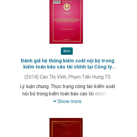
thiện kế toán Thuế giá trị gia tăng tại Công ty
trách nhiệm hữu hạn SHINWON METAL VINA
trong thời gian tới
Item
Đánh giá hệ thống kiểm soát nội bộ trong
kiểm toán báo cáo tài chính tại Công ty
TNHH dịch vụ kiểm toán, kế toán và tư vấn
(
2014
)
Cao Thị Vinh
;
Phạm Tiến Hưng TS
thuế AAT
Lý luận chung. Thực trạng công tác kiểm soát
nội bộ trong kiểm toán báo cáo tài chính tại
Công ty TNHH dịch vụ kiểm toán, kế toán và tư
Show more
vấn thuế AAT. Các giải pháp hoàn thiện.