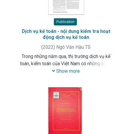
Publication
Dịch vụ kế toán - nội dung kiểm tra hoạt
động dịch vụ kế toán
(
2022
)
Ngô Văn Hậu TS
Trong những năm qua, thị trường dịch vụ kế
toán, kiểm toán của Việt Nam có những bước
phát triển tích cực cả về chất lượng dịch vụ và
Show more
quy mô hoạt động. Nó đã góp phần quan trọng
vào việc nâng cao chất lượng, làm lành mạnh
hóa và nâng cao tính công khai, minh bạch của
các hoạt động kinh tế, tài chính của tất cả các
đơn vị, tổ chức trong nền kinh tế - xã hội. Bài viết
đề cập đến thực trạng về thị trường dịch vụ kế
toán hiện nay và những nội dung kiểm tra hoạt
động dịch vụ kế toán.