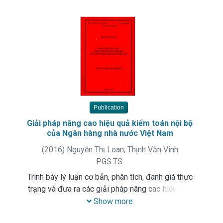
chất lượng tín dụng tại Ngân hàng TMCP công
thương Việt Nam, chi nhánh khu công nghiệp
Tiên Sơn
Publication
Giải pháp nâng cao hiệu quả kiểm toán nội bộ
của Ngân hàng nhà nước Việt Nam
(
2016
)
Nguyễn Thị Loan
;
Thịnh Văn Vinh
PGS.TS.
Trình bày lý luận cơ bản, phân tích, đánh giá thực
trạng và đưa ra các giải pháp nâng cao hiệu quả
kiểm toán nội bộ của ngân hàng hàng nhà nước
Show more
Việt Nam