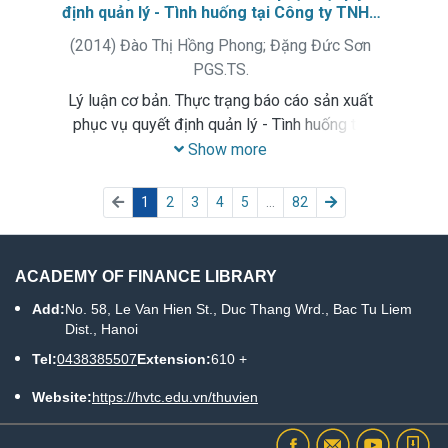
định quản lý - Tình huống tại Công ty TNHH
Molex Việt Nam
(
2014
)
Đào Thị Hồng Phong
;
Đặng Đức Sơn
PGS.TS.
Lý luận cơ bản. Thực trạng báo cáo sản xuất
phục vụ quyết định quản lý - Tình huống tại
Công ty TNHH Molex Việt Nam. Giải pháp hoàn
Show more
thiện.
(current)
1
2
3
4
5
...
82
ACADEMY OF FINANCE LIBRARY
Add:
No. 58, Le Van Hien St., Duc Thang Wrd., Bac Tu Liem
Dist., Hanoi
Tel:
0438385507
Extension:
610 +
Website:
https://hvtc.edu.vn/thuvien