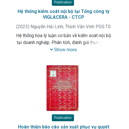
Publication
Hệ thống kiểm soát nội bộ tại Tổng công ty
VIGLACERA - CTCP
(
2023
)
Nguyễn Hải Linh
;
Thịnh Văn Vinh PGS.TS
Hệ thống hóa lý luận cơ bản về kiểm soát nội bộ
tại doanh nghiệp. Phân tích, đánh giá thực trạng
và đề xuất giải pháp hoàn thiện hệ thống kiểm
Show more
soát nội bộ tại Tổng công ty VIGLACERA -
CTCP
Publication
Hoàn thiện báo cáo sản xuất phục vụ quyết