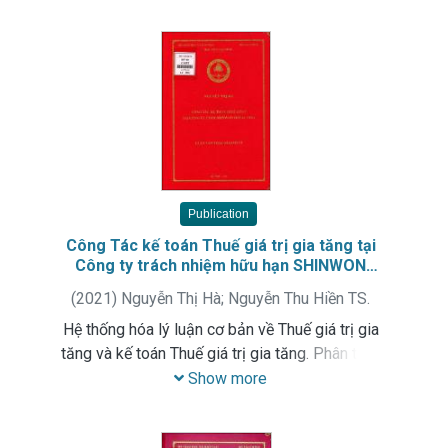
các giải pháp hoàn thiện hệ thống kiểm toán nội
của Ngân hàng Quân đội chi nhánh Ninh Bình
Publication
Công Tác kế toán Thuế giá trị gia tăng tại
Công ty trách nhiệm hữu hạn SHINWON
METAL VINA
(
2021
)
Nguyễn Thị Hà
;
Nguyễn Thu Hiền TS.
Hệ thống hóa lý luận cơ bản về Thuế giá trị gia
tăng và kế toán Thuế giá trị gia tăng. Phân tích,
đánh giá thực trạng công Tác kế toán Thuế giá
Show more
trị gia tăng tại Công ty trách nhiệm hữu hạn
SHINWON METAL VINA. Đề xuất giải pháp hoàn