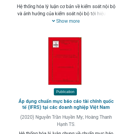
Hệ thống hóa lý luận cơ bản về kiểm soát nội bộ
và ảnh hưởng của kiểm soát nội bộ tới hiệu quả
hoạt động của doanh nghiệp. Phân tích, đánh giá
Show more
thực trạng và đề xuất các giải pháp hoàn thiện
kiểm soát nội bộ tới hiệu quả hoạt động của các
doanh nghiệp trên địa bàn thành phố Vinh, tỉnh
Nghệ An trong thời gian tới
Publication
Áp dụng chuẩn mực báo cáo tài chính quốc
tế (IFRS) tại các doanh nghiệp Việt Nam
(
2020
)
Nguyễn Trần Huyền My
;
Hoàng Thanh
Hạnh TS.
Hê thống hóa lý luận chung về chuẩn mực báo