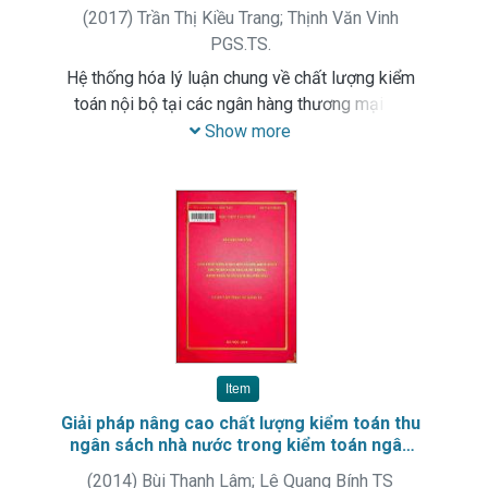
Nam chi nhánh Tiên Sơn : Luận văn thạc sỹ
(
2017
)
Trần Thị Kiều Trang
;
Thịnh Văn Vinh
kinh tế. Chuyên ngành: Kế toán
PGS.TS.
Hệ thống hóa lý luận chung về chất lượng kiểm
toán nội bộ tại các ngân hàng thương mại cổ
phần. Phân tích, đánh giá thực trạng và đưa ra
Show more
các giải pháp nâng cao chất lượng kiểm toán nội
bộ tại Ngân hàng TMCP Công thương Việt Nam
chi nhánh Tiên Sơn
Item
Giải pháp nâng cao chất lượng kiểm toán thu
ngân sách nhà nước trong kiểm toán ngân
sách địa phương
(
2014
)
Bùi Thanh Lâm
;
Lê Quang Bính TS