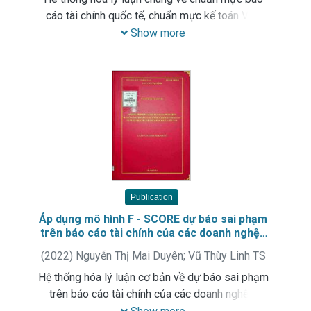
cáo tài chính quốc tế, chuẩn mực kế toán Việt
Nam và chuyển đổi sang báo cáo tài chính theo
Show more
IFRS. Phân tích, đánh giá thực trạng và đề xuất
một số giải pháp hoàn thiện áp dụng chuẩn mực
báo cáo tài chính quốc tế (IFRS) tại các doanh
nghiệp Việt Nam
Publication
Áp dụng mô hình F - SCORE dự báo sai phạm
trên báo cáo tài chính của các doanh nghệp
bất động sản niêm yết trên thị trường chứng
(
2022
)
Nguyễn Thị Mai Duyên
;
Vũ Thùy Linh TS
khoán Việt Nam
Hệ thống hóa lý luận cơ bản về dự báo sai phạm
trên báo cáo tài chính của các doanh nghệp.
Phân tích, đánh giá thực trạng và đề xuất các