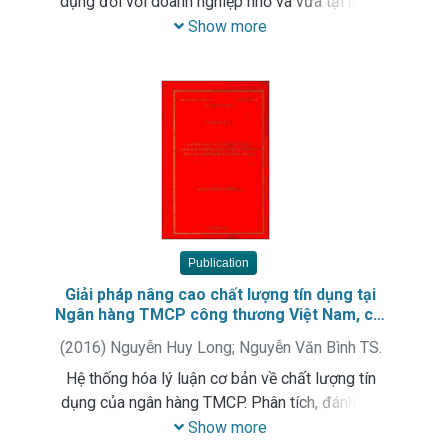
dụng đối với doanh nghiệp nhỏ và vừa tại ngân
hàng TMCP. Phân tích, đánh giá thực trạng và đề
Show more
xuất các giải pháp nâng cao chất lượng tín dụng
đối với doanh nghiệp nhỏ và vừa tại Ngân hàng
TMCP đầu tư và phát triển Việt Nam - chi nhánh
Đông Hà Nội
Publication
Giải pháp nâng cao chất lượng tín dụng tại
Ngân hàng TMCP công thương Việt Nam, chi
nhánh khu công nghiệp Tiên Sơn
(
2016
)
Nguyễn Huy Long
;
Nguyễn Văn Bình TS.
Hệ thống hóa lý luận cơ bản về chất lượng tín
dụng của ngân hàng TMCP. Phân tích, đánh giá
thực trạng và đề xuất các giải pháp nâng cao
Show more