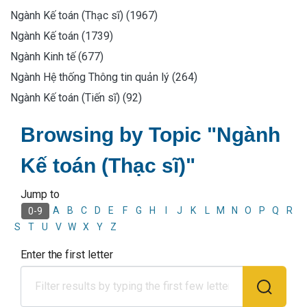
Ngành Kế toán (Thạc sĩ) (1967)
Ngành Kế toán (1739)
Ngành Kinh tế (677)
Ngành Hệ thống Thông tin quản lý (264)
Ngành Kế toán (Tiến sĩ) (92)
Browsing by Topic "Ngành
Kế toán (Thạc sĩ)"
Jump to
A
B
C
D
E
F
G
H
I
J
K
L
M
N
O
P
Q
R
0-9
S
T
U
V
W
X
Y
Z
Enter the first letter