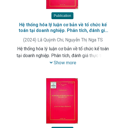
Publication
Hệ thống hóa lý luận cơ bản về tổ chức kế
toán tại doanh nghiệp. Phân tích, đánh giá
thực trạng và đề xuất các giải pháp hoàn
(
2024
)
Lã Quỳnh Chi
;
Nguyễn Thị Nga TS
thiện tổ chức công tác kế toán tại Công ty
trách nhiệm hữu hạn thiết bị điện tổng hợp
Hệ thống hóa lý luận cơ bản về tổ chức kế toán
Hà Dương trong thời gian tới
tại doanh nghiệp. Phân tích, đánh giá thực trạng
và đề xuất các giải pháp hoàn thiện tổ chức
Show more
công tác kế toán tại Công ty trách nhiệm hữu
hạn thiết bị điện tổng hợp Hà Dương trong thời
gian tới