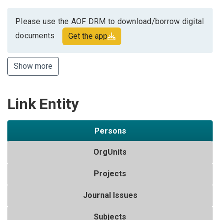
Please use the AOF DRM to download/borrow digital
documents
Get the app
Show more
Link Entity
Persons
OrgUnits
Projects
Journal Issues
Subjects