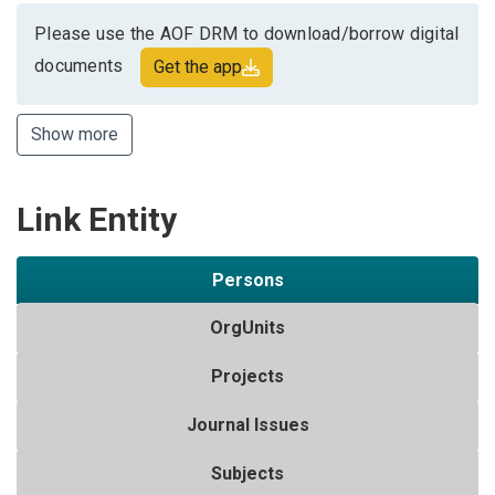
Please use the AOF DRM to download/borrow digital
documents
Get the app
Show more
Link Entity
Persons
OrgUnits
Projects
Journal Issues
Subjects