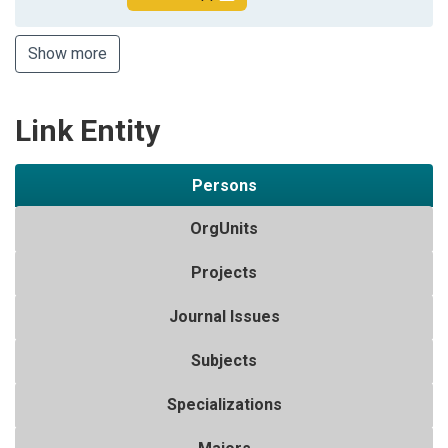
Show more
Link Entity
Persons
OrgUnits
Projects
Journal Issues
Subjects
Specializations