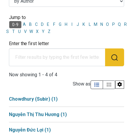
Jump to
Browsing Học phần Khoa học
A
B
C
D
E
F
G
H
I
J
K
L
M
N
O
P
Q
R
0-9
S
T
U
V
W
X
Y
Z
Enter the first letter
Now showing
1 - 4 of 4
Show as
Chowdhury (Subir)
(1)
Nguyễn Thị Thu Hương
(1)
Nguyễn Đức Lợi
(1)