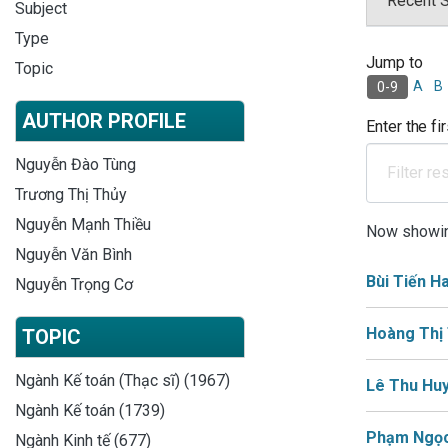
Recent 
Subject
Type
Jump to
Brows
Topic
A
B
0-9
AUTHOR PROFILE
Enter the fir
Nguyễn Đào Tùng
Trương Thị Thủy
Nguyễn Mạnh Thiều
Now showi
Nguyễn Văn Bình
Bùi Tiến H
Nguyễn Trọng Cơ
Hoàng Thị
TOPIC
Ngành Kế toán (Thạc sĩ) (1967)
Lê Thu Hu
Ngành Kế toán (1739)
Phạm Ngọ
Ngành Kinh tế (677)