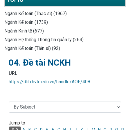
Ngành Kế toán (Thạc sĩ) (1967)
Ngành Kế toán (1739)
Ngành Kinh tế (677)
Ngành Hệ thống Thông tin quản lý (264)
Ngành Kế toán (Tiến sĩ) (92)
04. Đề tài NCKH
URL
https://dlib.hvtc.edu.vn/handle/AOF/408
Jump to
Browsing 04. Đề tài NCKH by
A
B
C
D
E
F
G
H
I
J
K
L
M
N
O
P
Q
R
0-9