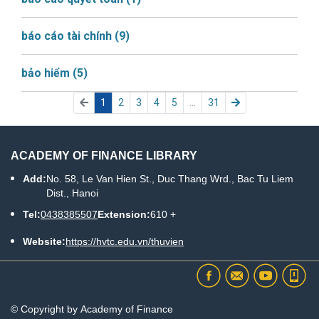
báo cáo tài chính
(9)
bảo hiểm
(5)
(current)
1
2
3
4
5
...
31
ACADEMY OF FINANCE LIBRARY
Add:
No. 58, Le Van Hien St., Duc Thang Wrd., Bac Tu Liem
Dist., Hanoi
Tel:
0438385507
Extension:
610 +
Website:
https://hvtc.edu.vn/thuvien
© Copyright by Academy of Finance