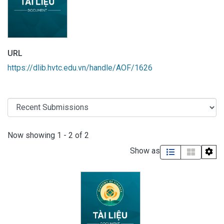
URL
https://dlib.hvtc.edu.vn/handle/AOF/1626
Recent Submissions
Now showing
1 - 2 of 2
Show as