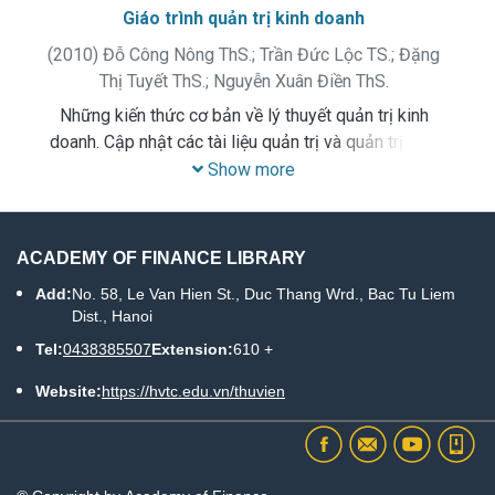
Giáo trình quản trị kinh doanh
(
2010
)
Đỗ Công Nông ThS.
;
Trần Đức Lộc TS.
;
Đặng
Thị Tuyết ThS.
;
Nguyễn Xuân Điền ThS.
Những kiến thức cơ bản về lý thuyết quản trị kinh
doanh. Cập nhật các tài liệu quản trị và quản trị kinh
doanh trong và ngoài nước, liên hệ với thực tiễn hoạt
Show more
động của các doanh nghiệp ở nước ta hiện nay cho
phù hợp với nền kinh tế đang phát triển và hội nhập.
ACADEMY OF FINANCE LIBRARY
Add:
No. 58, Le Van Hien St., Duc Thang Wrd., Bac Tu Liem
Dist., Hanoi
Tel:
0438385507
Extension:
610 +
Website:
https://hvtc.edu.vn/thuvien