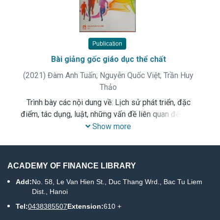
Publication
Bài giảng gốc giáo dục thể chất
(
2021
)
Đàm Anh Tuấn
;
Nguyễn Quốc Việt
;
Trần Huy
Thảo
Trình bày các nội dung về: Lịch sử phát triển, đặc
điểm, tác dụng, luật, những vấn đề liên quan đến kỹ-
chiến thuật, giảng dạy, công tác tổ chức thi đấu...các
Show more
môn thể thao cho sinh viên Học viện Tài chính
ACADEMY OF FINANCE LIBRARY
Add:
No. 58, Le Van Hien St., Duc Thang Wrd., Bac Tu Liem
Dist., Hanoi
Tel:
0438385507
Extension:
610 +