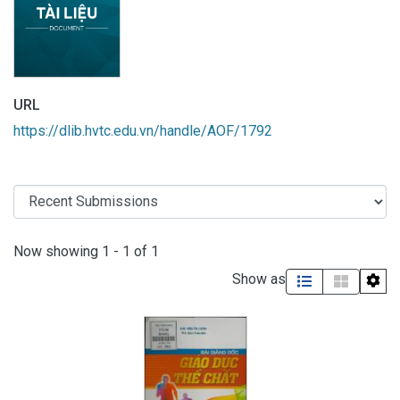
URL
https://dlib.hvtc.edu.vn/handle/AOF/1792
Recent Submissions
Now showing
1 - 1 of 1
Show as