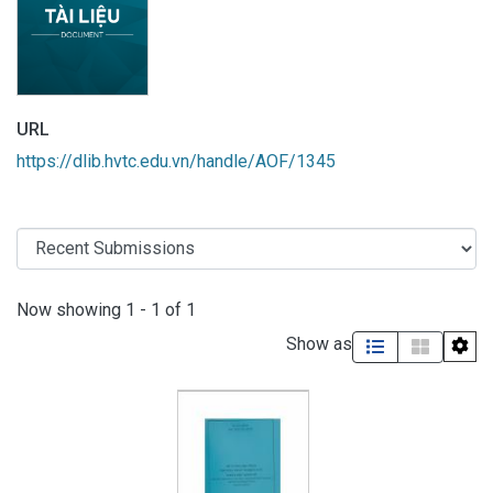
URL
https://dlib.hvtc.edu.vn/handle/AOF/1345
Recent Submissions
Now showing
1 - 1 of 1
Show as