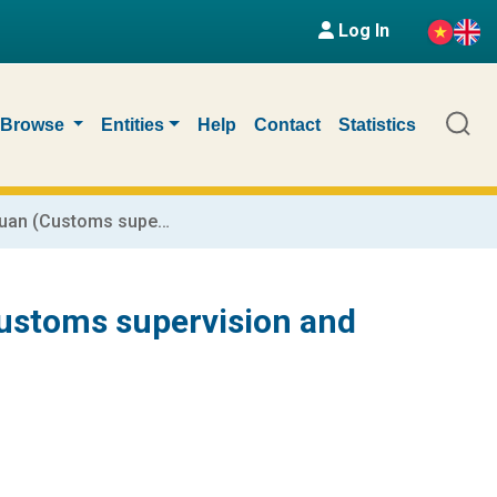
Log In
Browse
Entities
Help
Contact
Statistics
Học phần Kiểm tra giám sát hải quan (Customs supervision and inspection)
Customs supervision and