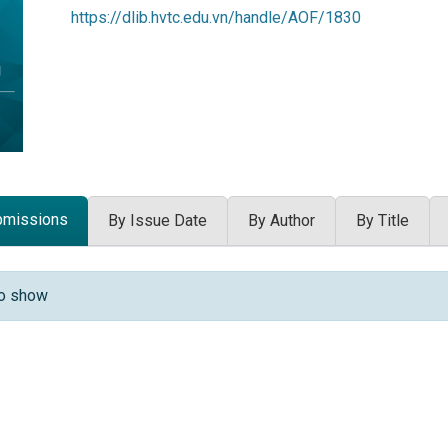
https://dlib.hvtc.edu.vn/handle/AOF/1830
bmissions
By Issue Date
By Author
By Title
 Submissions
to show