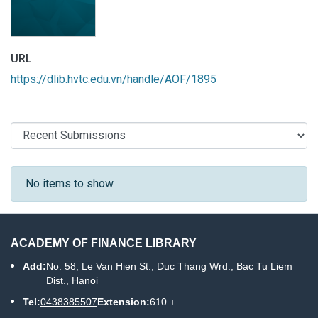
URL
https://dlib.hvtc.edu.vn/handle/AOF/1895
Recent Submissions
No items to show
ACADEMY OF FINANCE LIBRARY
Add:
No. 58, Le Van Hien St., Duc Thang Wrd., Bac Tu Liem
Dist., Hanoi
Tel:
0438385507
Extension:
610 +