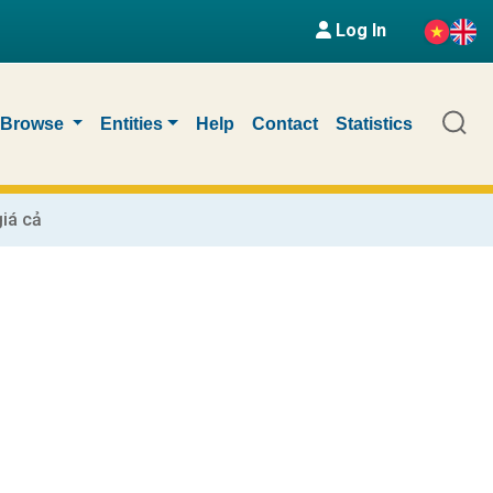
Log In
Browse
Entities
Help
Contact
Statistics
iá cả