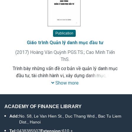
Publication
Giáo trình Quản lý danh mục đầu tư
(
2017
)
Hoàng Văn Quỳnh PGS.TS.
;
Cao Minh Tiến
ThS.
Trình bày những vấn đề cơ bản về quản lý danh mục
đầu tư, tài chính hành vi, xây dựng danh mục, lựa
chọn danh mục đầu tư, chiến lược quản lý danh mục
Show more
đầu tư và đánh giá hiệu quả quản lý danh mục đầu
tư
ACADEMY OF FINANCE LIBRARY
Add:
No. 58, Le Van Hien St., Duc Thang Wrd., Bac Tu Liem
Dist., Hanoi
Tel:
0438385507
Extension:
610 +