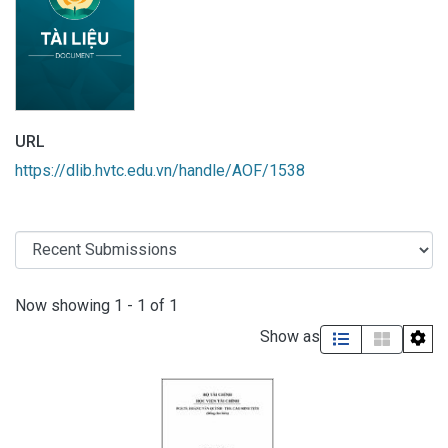
URL
https://dlib.hvtc.edu.vn/handle/AOF/1538
Recent Submissions
Now showing
1 - 1 of 1
Show as