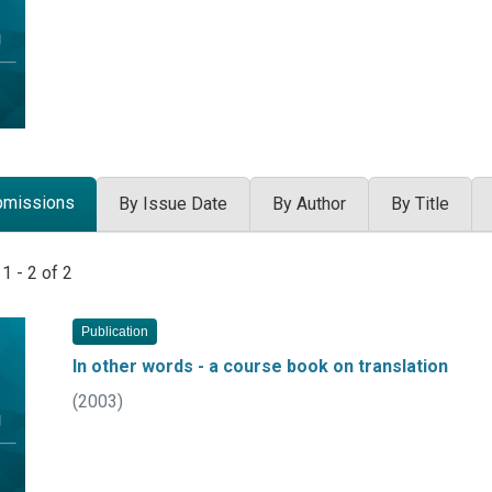
bmissions
By Issue Date
By Author
By Title
 Submissions
g
1 - 2 of 2
Publication
In other words - a course book on translation
(
2003
)