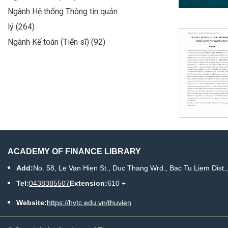
Ngành Hệ thống Thông tin quản
lý (264)
Ngành Kế toán (Tiến sĩ) (92)
ACADEMY OF FINANCE LIBRARY
Add:
No. 58, Le Van Hien St., Duc Thang Wrd., Bac Tu Liem Dist.
Tel:
0438385507
Extension:
610 +
Website:
https://hvtc.edu.vn/thuvien