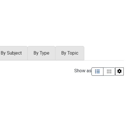
By Subject
By Type
By Topic
Show as