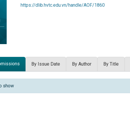
https://dlib.hvtc.edu.vn/handle/AOF/1860
bmissions
By Issue Date
By Author
By Title
 Submissions
to show