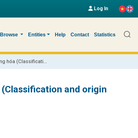
Log In
Browse
Entities
Help
Contact
Statistics
Học phần Phân loại và xuất xứ hàng hóa (Classification and origin of goods)
(Classification and origin