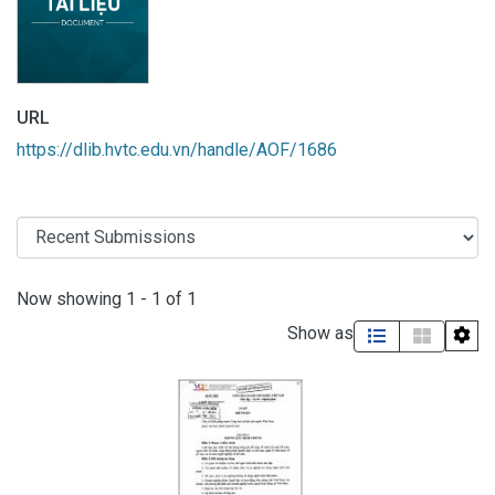
URL
https://dlib.hvtc.edu.vn/handle/AOF/1686
Recent Submissions
Now showing
1 - 1 of 1
Show as