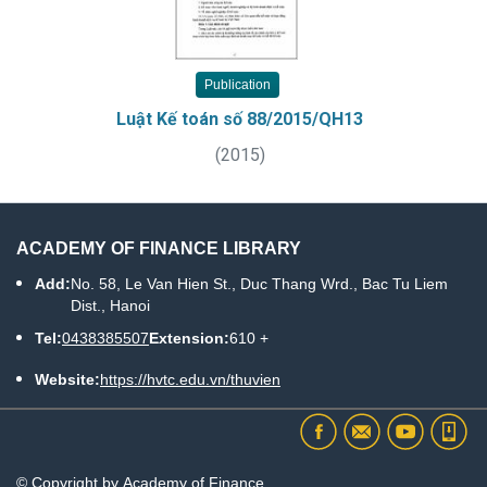
Publication
Luật Kế toán số 88/2015/QH13
(
2015
)
ACADEMY OF FINANCE LIBRARY
Add:
No. 58, Le Van Hien St., Duc Thang Wrd., Bac Tu Liem
Dist., Hanoi
Tel:
0438385507
Extension:
610 +
Website:
https://hvtc.edu.vn/thuvien
© Copyright by Academy of Finance