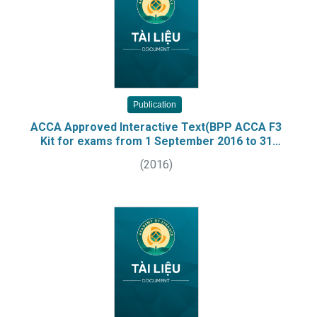
Publication
ACCA Approved Interactive Text(BPP ACCA F3
Kit for exams from 1 September 2016 to 31
August 2017). Paper F3/FFA, Financial
(
2016
)
accounting