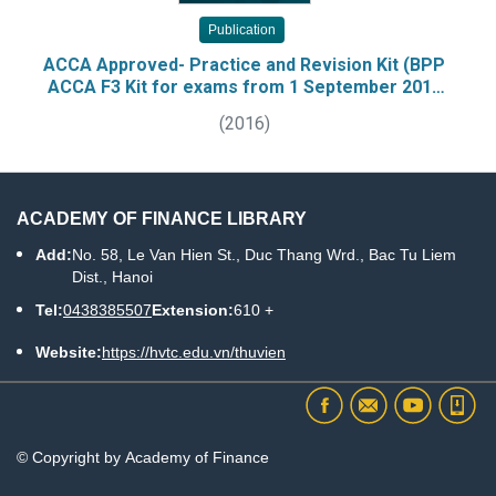
Publication
ACCA Approved- Practice and Revision Kit (BPP
ACCA F3 Kit for exams from 1 September 2016
to 31 August 2017). Paper F3/FFA, Financial
(
2016
)
accounting., Practice &Revision Kit
ACADEMY OF FINANCE LIBRARY
Add:
No. 58, Le Van Hien St., Duc Thang Wrd., Bac Tu Liem
Dist., Hanoi
Tel:
0438385507
Extension:
610 +
Website:
https://hvtc.edu.vn/thuvien
© Copyright by Academy of Finance