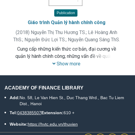
Publication
Giáo trình Quản lý hành chính công
(
2018
)
Nguyễn Thị Thu Hương TS.
;
Lê Hoàng Anh
ThS.
;
Nguyễn Đức Lợi TS.
;
Nguyễn Quang Sáng ThS.
Cung cấp những kiến thức cơ bản, đại cương về
quản lý hành chính công; những vấn đề về quản lý
hành chính công trong các lĩnh vực kinh tế, tài chính -
Show more
tiền tệ, kế toán, kiểm toán, trang bị những kỹ năng cơ
bản về công nghệ hành chính. Đồng thời, đưa ra quan
điểm, đường lối của Đảng, chính sách pháp luật của
ACADEMY OF FINANCE LIBRARY
Nhà nước ta liên quan đến vấn đề cải cách hành
Add:
No. 58, Le Van Hien St., Duc Thang Wrd., Bac Tu Liem
chính công; những kết quả đã đạt được và những nội
Dist., Hanoi
dung cần thiết phải tiếp tục tiến hành trong cải cách
Tel:
0438385507
Extension:
610 +
hành chính công của Việt Nam trong giai đoạn hiện
nay.
Website:
https://hvtc.edu.vn/thuvien