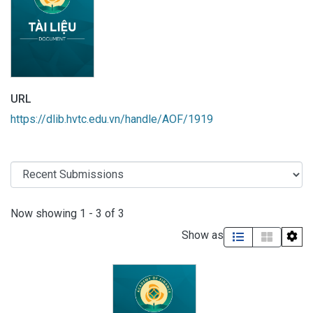
URL
https://dlib.hvtc.edu.vn/handle/AOF/1919
Recent Submissions
Now showing
1 - 3 of 3
Show as