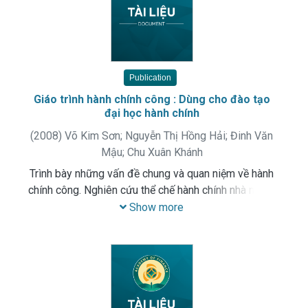
Publication
Giáo trình hành chính công : Dùng cho đào tạo
đại học hành chính
(
2008
)
Võ Kim Sơn
;
Nguyễn Thị Hồng Hải
;
Đinh Văn
Mậu
;
Chu Xuân Khánh
Trình bày những vấn đề chung và quan niệm về hành
chính công. Nghiên cứu thể chế hành chính nhà nước,
chức năng và phương pháp hành chính, quyết định
Show more
quản lí hành chính và vấn đề kiểm soát đối với hành
chính nhà nước