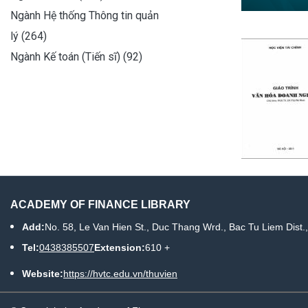
Ngành Hệ thống Thông tin quản
lý (264)
Ngành Kế toán (Tiến sĩ) (92)
ACADEMY OF FINANCE LIBRARY
Add:
No. 58, Le Van Hien St., Duc Thang Wrd., Bac Tu Liem Dist.
Tel:
0438385507
Extension:
610 +
Website:
https://hvtc.edu.vn/thuvien