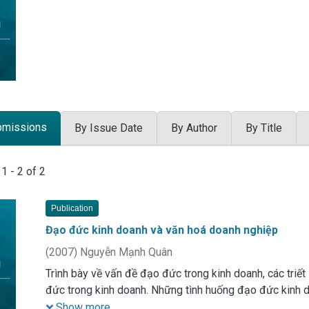
bmissions
By Issue Date
By Author
By Title
 Submissions
g
1 - 2 of 2
Publication
Đạo đức kinh doanh và văn hoá doanh nghiệp
(
2007
)
Nguyễn Mạnh Quân
Trình bày về vấn đề đạo đức trong kinh doanh, các triết
đức trong kinh doanh. Những tình huống đạo đức kinh d
triển văn hoá doanh nghiệp
Show more