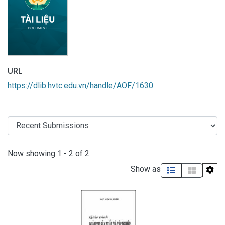
URL
https://dlib.hvtc.edu.vn/handle/AOF/1630
Recent Submissions
Now showing
1 - 2 of 2
Show as