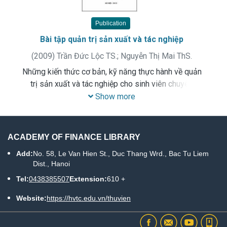
Publication
Bài tập quản trị sản xuất và tác nghiệp
(
2009
)
Trần Đức Lộc TS.
;
Nguyễn Thị Mai ThS.
Những kiến thức cơ bản, kỹ năng thực hành về quản
trị sản xuất và tác nghiệp cho sinh viên chuyên
ngành Quản trị kinh doanh thuộc Học viện Tài chính.
Show more
ACADEMY OF FINANCE LIBRARY
Add:
No. 58, Le Van Hien St., Duc Thang Wrd., Bac Tu Liem
Dist., Hanoi
Tel:
0438385507
Extension:
610 +
Website:
https://hvtc.edu.vn/thuvien