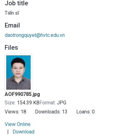
Job title
Tiến sĩ
Email
daotrongquyet@hvtc.edu.vn
Files
AOF990785.jpg
Size:
154.39 KB
Format:
JPG
Views:
18
Downloads:
13
Loans:
0
View Online
|
Download