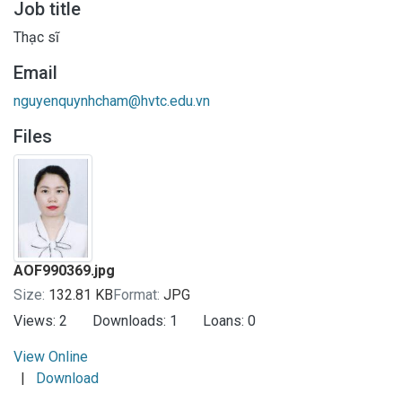
Job title
Thạc sĩ
Email
nguyenquynhcham@hvtc.edu.vn
Files
AOF990369.jpg
Size:
132.81 KB
Format:
JPG
Views:
2
Downloads:
1
Loans:
0
View Online
|
Download