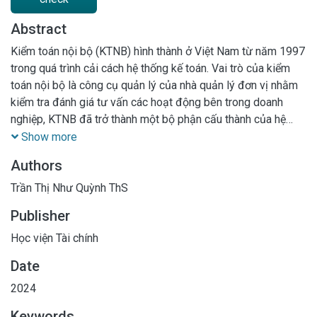
Abstract
Kiểm toán nội bộ (KTNB) hình thành ở Việt Nam từ năm 1997
trong quá trình cải cách hệ thống kế toán. Vai trò của kiểm
toán nội bộ là công cụ quản lý của nhà quản lý đơn vị nhằm
kiểm tra đánh giá tư vấn các hoạt động bên trong doanh
nghiệp, KTNB đã trở thành một bộ phận cấu thành của hệ
công cụ quản lý kinh tế không thể tách rời trong hoạt động
Show more
của đơn vị. Vì vậy đánh giá chất lượng kiểm toán nội bộ là
Authors
rất quan trọng. Các tiêu chuẩn đánh giá chất lượng này phải
dựa trên tính hiệu lực, hiệu quả của kiểm toán nội bộ. Theo
Trần Thị Như Quỳnh ThS
ISO 9000 thì “tính hiệu lực” của kiểm toán nội bộ là mức độ
Publisher
thực hiện các hoạt động đã hoạch định và “tính hiệu quả” là
đạt được mục tiêu kết quả đã hoạch định. Bằng phương
Học viện Tài chính
pháp nghiên cứu định tính, bài viết tổng hợp các lý thuyết đã
Date
nghiên cứu để xác định các tiêu chuẩn đánh giá tính hiệu lực,
2024
hiệu quả của kiểm toán nội bộ
Keywords