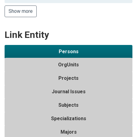
Show more
Link Entity
Persons
OrgUnits
Projects
Journal Issues
Subjects
Specializations
Majors