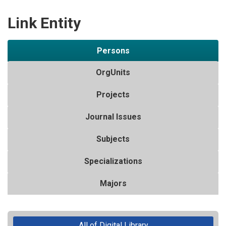
Link Entity
Persons
OrgUnits
Projects
Journal Issues
Subjects
Specializations
Majors
All of Digital Library