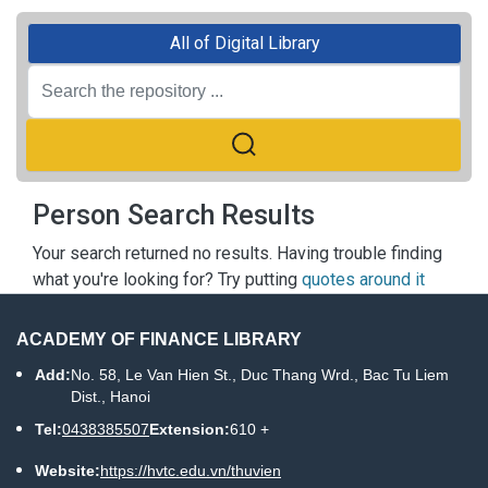
All of Digital Library
Person Search Results
Your search returned no results. Having trouble finding
what you're looking for? Try putting
quotes around it
ACADEMY OF FINANCE LIBRARY
Add:
No. 58, Le Van Hien St., Duc Thang Wrd., Bac Tu Liem
Dist., Hanoi
Tel:
0438385507
Extension:
610 +
Website:
https://hvtc.edu.vn/thuvien