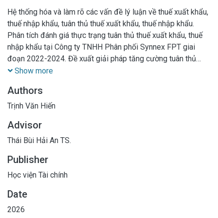
Hệ thống hóa và làm rõ các vấn đề lý luận về thuế xuất khẩu,
thuế nhập khẩu, tuân thủ thuế xuất khẩu, thuế nhập khẩu.
Phân tích đánh giá thực trạng tuân thủ thuế xuất khẩu, thuế
nhập khẩu tại Công ty TNHH Phân phối Synnex FPT giai
đoạn 2022-2024. Đề xuất giải pháp tăng cường tuân thủ
thuế xuất khẩu, thuế nhập khẩu: Xây dựng các giải pháp tối
Show more
ưu để cải thiện quy trình và năng lực tuân thủ thuế của công
Authors
ty, từ đó hạn chế các rủi ro pháp lý, tài chính. Các giải pháp
đề xuất cho giai đoạn 2026-2030, tầm nhìn đến năm 2040.
Trịnh Văn Hiến
Advisor
Thái Bùi Hải An TS.
Publisher
Học viện Tài chính
Date
2026