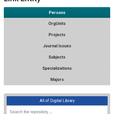
Persons
OrgUnits
Projects
Journal Issues
Subjects
Specializations
Majors
All of Digital Library