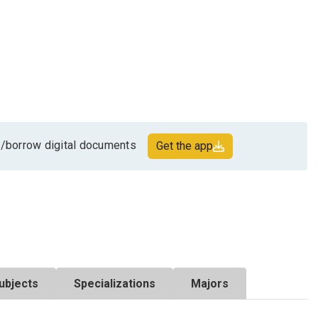
/borrow digital documents
Get the app
ubjects
Specializations
Majors