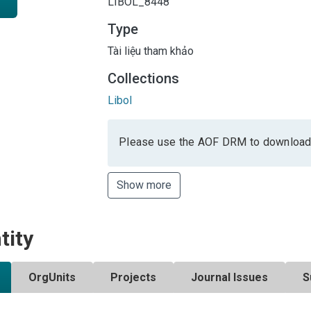
LIBOL_8448
Type
Tài liệu tham khảo
Collections
Libol
Please use the AOF DRM to download
Show more
tity
OrgUnits
Projects
Journal Issues
S