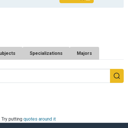
ubjects
Specializations
Majors
? Try putting
quotes around it