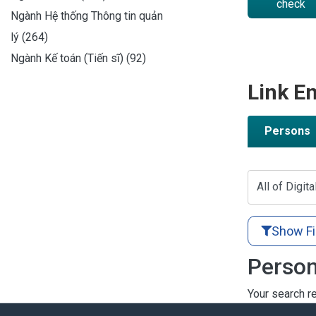
check
Ngành Hệ thống Thông tin quản
lý (264)
Ngành Kế toán (Tiến sĩ) (92)
Link En
Persons
All of Digita
Show Fi
Person
Your search re