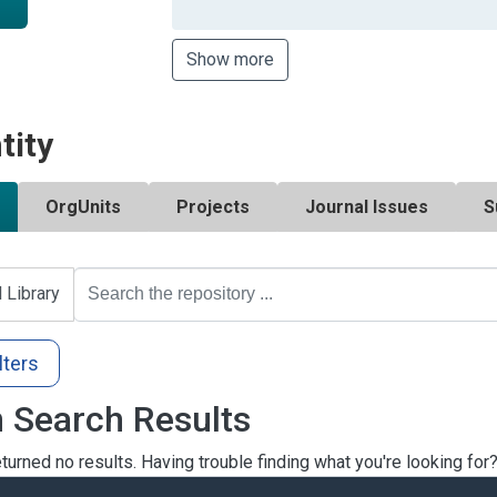
Show more
tity
OrgUnits
Projects
Journal Issues
S
l Library
lters
 Search Results
turned no results. Having trouble finding what you're looking for