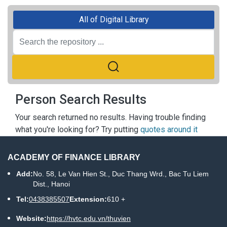
All of Digital Library
Person Search Results
Your search returned no results. Having trouble finding
what you're looking for? Try putting
quotes around it
ACADEMY OF FINANCE LIBRARY
Add:
No. 58, Le Van Hien St., Duc Thang Wrd., Bac Tu Liem
Dist., Hanoi
Tel:
0438385507
Extension:
610 +
Website:
https://hvtc.edu.vn/thuvien