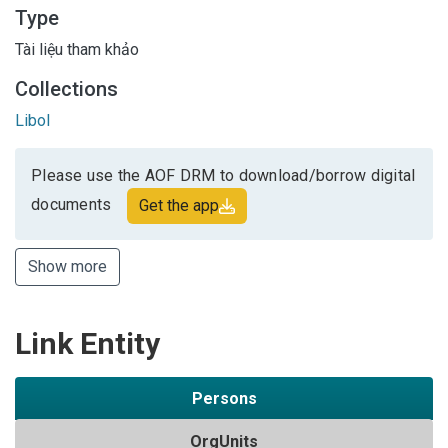
Type
Tài liệu tham khảo
Collections
Libol
Please use the AOF DRM to download/borrow digital
documents
Get the app
Show more
Link Entity
Persons
OrgUnits