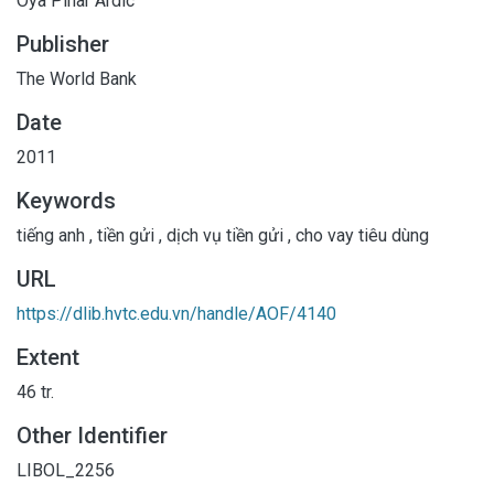
Oya Pinar Ardic
Publisher
The World Bank
Date
2011
Keywords
tiếng anh
,
tiền gửi
,
dịch vụ tiền gửi
,
cho vay tiêu dùng
URL
https://dlib.hvtc.edu.vn/handle/AOF/4140
Extent
46 tr.
Other Identifier
LIBOL_2256