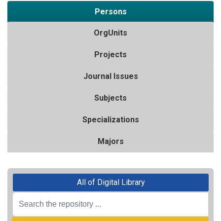
Persons
OrgUnits
Projects
Journal Issues
Subjects
Specializations
Majors
All of Digital Library