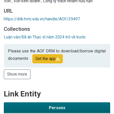
Vốn
,
Vốn kinh doanh
,
Công ty trách nhiệm hữu hạn
URL
https://dlib.hvtc.edu.vn/handle/AOF/29497
Collections
Luận văn/Đề án Thạc sĩ năm 2024 trở về trước
Please use the AOF DRM to download/borrow digital
documents
Get the app
Show more
Link Entity
Persons