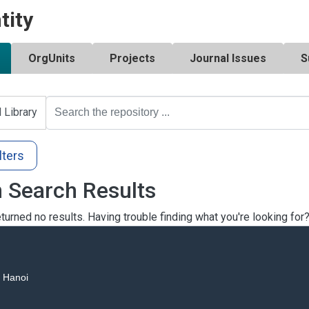
tity
OrgUnits
Projects
Journal Issues
S
l Library
lters
 Search Results
turned no results. Having trouble finding what you're looking for
, Hanoi