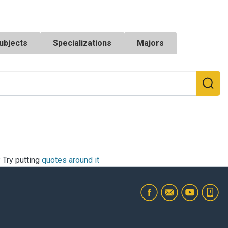
ubjects
Specializations
Majors
? Try putting
quotes around it