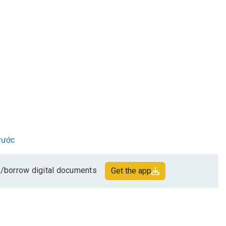
rước
/borrow digital documents
Get the app