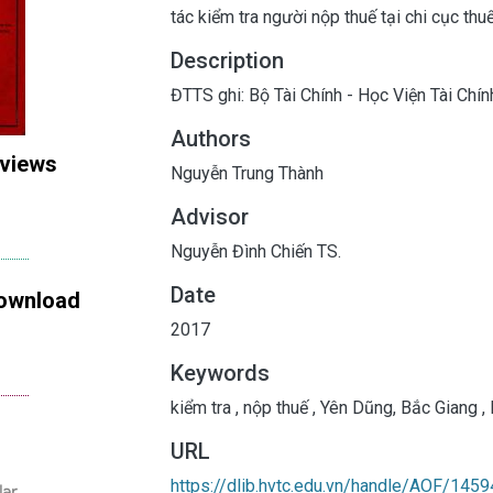
tác kiểm tra người nộp thuế tại chi cục th
Description
ĐTTS ghi: Bộ Tài Chính - Học Viện Tài Chín
Authors
 views
Nguyễn Trung Thành
Advisor
Nguyễn Đình Chiến TS.
Date
ownload
2017
Keywords
kiểm tra
,
nộp thuế
,
Yên Dũng, Bắc Giang
,
L
URL
https://dlib.hvtc.edu.vn/handle/AOF/1459