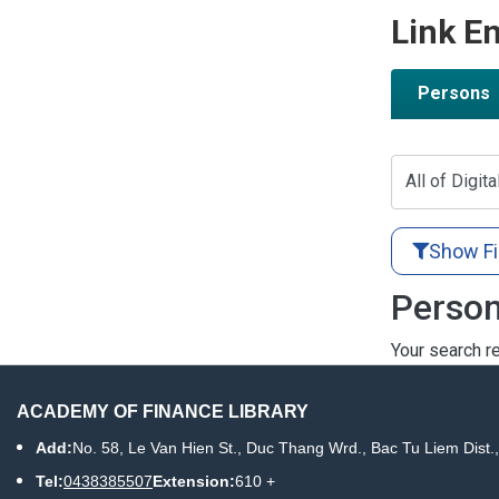
Link En
Persons
All of Digita
Show Fi
Person
Your search re
ACADEMY OF FINANCE LIBRARY
Add:
No. 58, Le Van Hien St., Duc Thang Wrd., Bac Tu Liem Dist.
Tel:
0438385507
Extension:
610 +