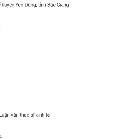
uế huyện Yên Dũng, tỉnh Bắc Giang
h
uận văn thạc sĩ kinh tế
4