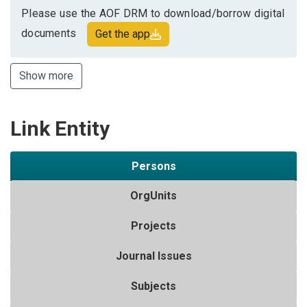
Please use the AOF DRM to download/borrow digital
documents
Get the app
Show more
Link Entity
Persons
OrgUnits
Projects
Journal Issues
Subjects