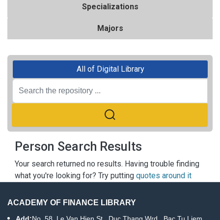
Specializations
Majors
All of Digital Library
Person Search Results
Your search returned no results. Having trouble finding
what you're looking for? Try putting
quotes around it
ACADEMY OF FINANCE LIBRARY
Add:
No. 58, Le Van Hien St., Duc Thang Wrd., Bac Tu Liem