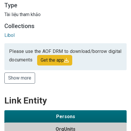
Type
Tài liệu tham khảo
Collections
Libol
Please use the AOF DRM to download/borrow digital
documents
Get the app
Show more
Link Entity
Persons
OrgUnits