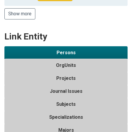
Show more
Link Entity
Persons
OrgUnits
Projects
Journal Issues
Subjects
Specializations
Majors