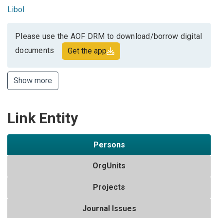
Libol
Please use the AOF DRM to download/borrow digital
documents
Get the app
Show more
Link Entity
Persons
OrgUnits
Projects
Journal Issues