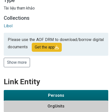
Type
Tài liệu tham khảo
Collections
Libol
Please use the AOF DRM to download/borrow digital
documents
Get the app
Show more
Link Entity
Persons
OrgUnits