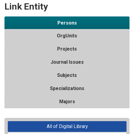
Link Entity
Persons
OrgUnits
Projects
Journal Issues
Subjects
Specializations
Majors
All of Digital Library