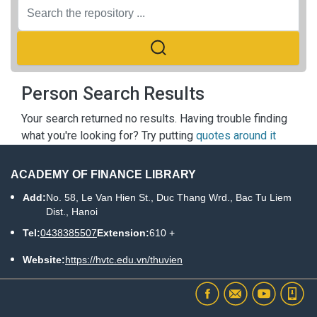
Person Search Results
Your search returned no results. Having trouble finding
what you're looking for? Try putting
quotes around it
ACADEMY OF FINANCE LIBRARY
Add:
No. 58, Le Van Hien St., Duc Thang Wrd., Bac Tu Liem
Dist., Hanoi
Tel:
0438385507
Extension:
610 +
Website:
https://hvtc.edu.vn/thuvien