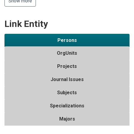
Show more
Link Entity
Persons
OrgUnits
Projects
Journal Issues
Subjects
Specializations
Majors