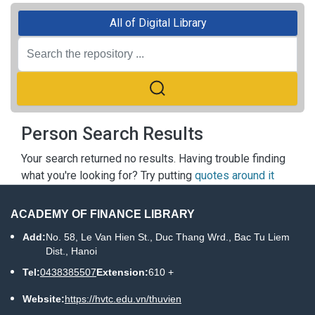
All of Digital Library
Person Search Results
Your search returned no results. Having trouble finding
what you're looking for? Try putting
quotes around it
ACADEMY OF FINANCE LIBRARY
Add:
No. 58, Le Van Hien St., Duc Thang Wrd., Bac Tu Liem
Dist., Hanoi
Tel:
0438385507
Extension:
610 +
Website:
https://hvtc.edu.vn/thuvien