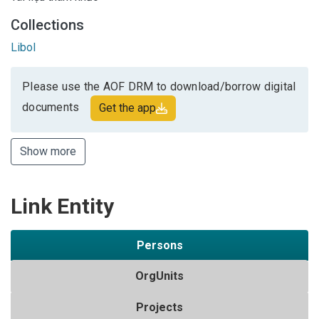
Collections
Libol
Please use the AOF DRM to download/borrow digital
documents
Get the app
Show more
Link Entity
Persons
OrgUnits
Projects