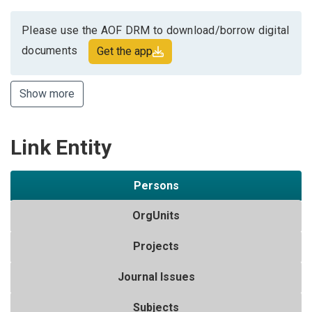
Please use the AOF DRM to download/borrow digital
documents
Get the app
Show more
Link Entity
Persons
OrgUnits
Projects
Journal Issues
Subjects