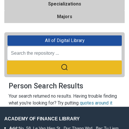
Specializations
Majors
All of Digital Library
Person Search Results
Your search returned no results. Having trouble finding
what you're looking for? Try putting
quotes around it
ACADEMY OF FINANCE LIBRARY
Add:
No. 58, Le Van Hien St., Duc Thang Wrd., Bac Tu Liem