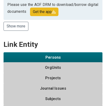
Please use the AOF DRM to download/borrow digital
documents
Get the app
Show more
Link Entity
Persons
OrgUnits
Projects
Journal Issues
Subjects