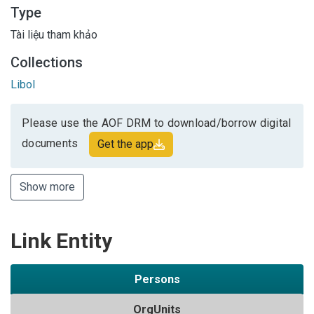
Type
Tài liệu tham khảo
Collections
Libol
Please use the AOF DRM to download/borrow digital
documents
Get the app
Show more
Link Entity
Persons
OrgUnits