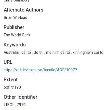
Chris Salisbury
Alternate Authors
Brian W. Head
Publisher
The World Bank
Keywords
Australia
,
cải tổ
,
đô thị
,
mô hình cải tổ
,
kinh nghiệm cải tổ
URL
https://dlib.hvtc.edu.vn/handle/AOF/10077
Extent
pdf; tr.190
Other Identifier
LIBOL_7979