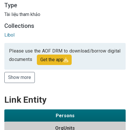
Type
Tài liệu tham khảo
Collections
Libol
Please use the AOF DRM to download/borrow digital
documents
Get the app
Show more
Link Entity
Persons
OrgUnits