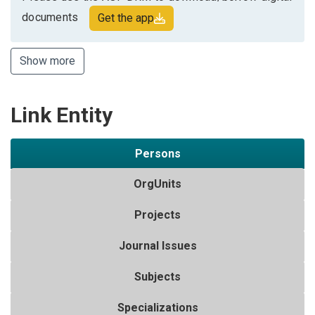
documents
Get the app
Show more
Link Entity
Persons
OrgUnits
Projects
Journal Issues
Subjects
Specializations