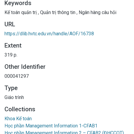
Keywords
Kế toán quản trị
,
Quản trị thông tin
,
Ngân hàng câu hỏi
URL
https://dlib.hvtc.edu.vn/handle/AOF/16738
Extent
319 p.
Other Identifier
000041297
Type
Giáo trình
Collections
Khoa Kế toán
Học phần Management Information 1-CFAB1
Học phần Management Information 2 – CFAB2 (ĐHCCQT)