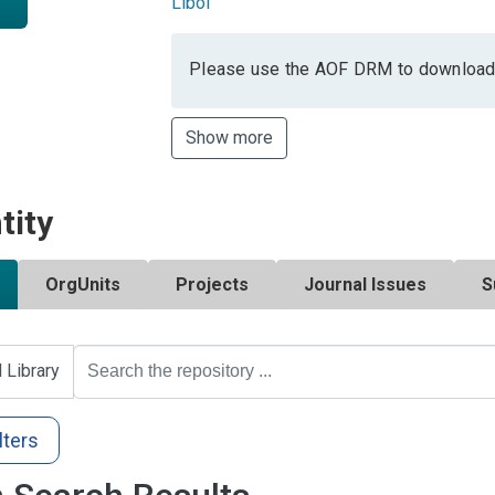
Libol
Please use the AOF DRM to download
Show more
tity
OrgUnits
Projects
Journal Issues
S
l Library
lters