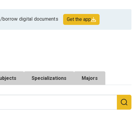
/borrow digital documents
Get the app
ubjects
Specializations
Majors