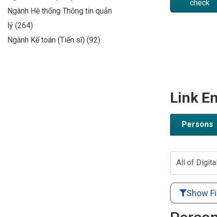
check
Ngành Hệ thống Thông tin quản
lý (264)
Ngành Kế toán (Tiến sĩ) (92)
Link En
Persons
All of Digita
Show Fi